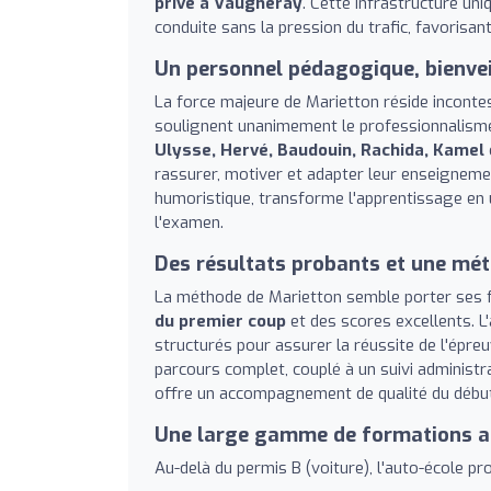
privé à Vaugneray
. Cette infrastructure un
conduite sans la pression du trafic, favorisa
Un personnel pédagogique, bienveil
La force majeure de Marietton réside incontes
soulignent unanimement le professionnalism
Ulysse, Hervé, Baudouin, Rachida, Kamel
rassurer, motiver et adapter leur enseigneme
humoristique, transforme l'apprentissage en u
l'examen.
Des résultats probants et une mé
La méthode de Marietton semble porter ses f
du premier coup
et des scores excellents. 
structurés pour assurer la réussite de l'épreu
parcours complet, couplé à un suivi adminis
offre un accompagnement de qualité du début 
Une large gamme de formations 
Au-delà du permis B (voiture), l'auto-école pr