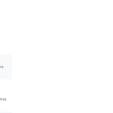
re
tres