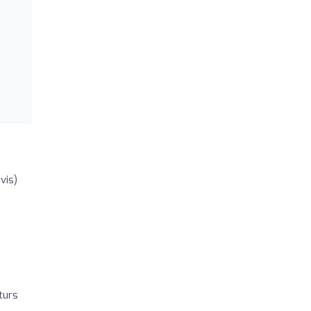
vis)
uturs