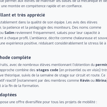
ique permet aux élèves de maîtriser les bases de la mécanique et de
nt une montée en compétence rapide et en confiance.
lant et très apprécié
tablement dans la qualité de son équipe. Les avis des élèves
e, la patience et la pédagogie des moniteurs. Des noms comme
ou
Salim
reviennent fréquemment, salués pour leur capacité à
nt à chaque profil. L'ambiance, décrite comme chaleureuse et souv
ne expérience positive, réduisant considérablement le stress lié à
thode complète
ruits, avec de nombreux élèves mentionnant l'obtention du
permi
L'approche combine des
stages code
(en présentiel ou en visio) trè
ve théorique, suivis de la semaine de stage sur circuit et route. Ce
tratif réactif (notamment par des membres comme
Kévin
ou
Mirina
à la fin de la formation.
adaptées
opose une offre diversifiée pour tous les projets de mobilité :