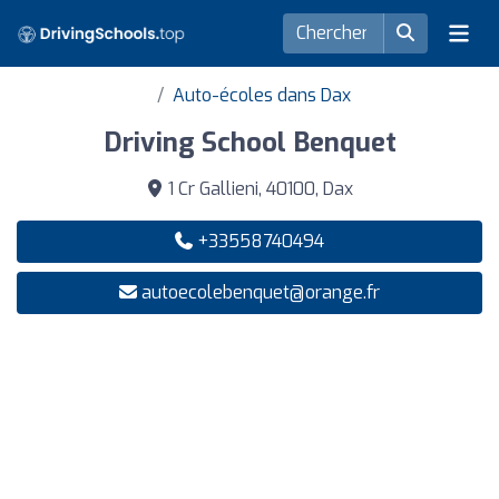
Auto-écoles dans Dax
Driving School Benquet
1 Cr Gallieni, 40100, Dax
+33558740494
autoecolebenquet@orange.fr