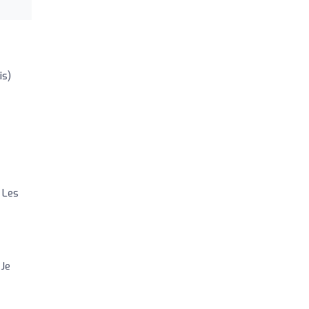
is)
 Les
 Je