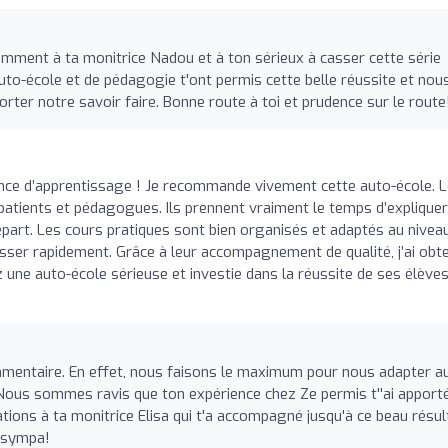
ment à ta monitrice Nadou et à ton sérieux à casser cette série
to-école et de pédagogie t'ont permis cette belle réussite et nou
rter notre savoir faire. Bonne route à toi et prudence sur le route
nce d’apprentissage ! Je recommande vivement cette auto-école. 
tients et pédagogues. Ils prennent vraiment le temps d’expliquer
épart. Les cours pratiques sont bien organisés et adaptés au nivea
esser rapidement. Grâce à leur accompagnement de qualité, j’ai obt
une auto-école sérieuse et investie dans la réussite de ses élèves
mentaire. En effet, nous faisons le maximum pour nous adapter a
Nous sommes ravis que ton expérience chez Ze permis t''ai apporté
tations à ta monitrice Elisa qui t'a accompagné jusqu'à ce beau résul
 sympa!