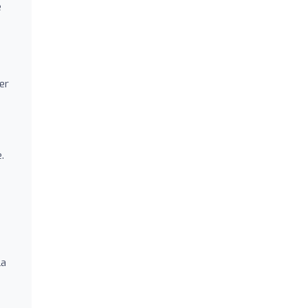
e
er
.
la