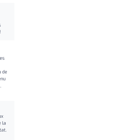
s
!
Les
u de
enu
,
ux
 la
tat.