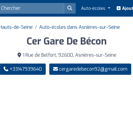
Auto-écoles
Ajout
Hauts-de-Seine
Auto-écoles dans Asnières-sur-Seine
Cer Gare De Bécon
1 Rue de Belfort, 92600, Asnières-sur-Seine
+33147939640
cergaredebecon92@gmail.com