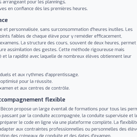
rès arrangeant pour les plannings.
ves en confiance dès les premières heures.
ace
ue et personnalisée, sans surconsommation d'heures inutiles. Les
points faibles de chaque élève pour y remédier efficacement,
x examens. La structure des cours, souvent de deux heures, permet
ure assimilation des gestes. Cette méthode rigoureuse mais
vé et la rapidité avec laquelle de nombreux élèves obtiennent leur
duels et aux rythmes d'apprentissage.
optimisé pour la réussite.
examen et aux centres de contrôle.
accompagnement flexible
de Bécon propose un large éventail de formations pour tous les per
n passant par la conduite accompagnée, la conduite supervisée et l
 préparer le code en ligne via une plateforme complète. La flexibilit
'adapter aux contraintes professionnelles ou personnelles des élèv
ention des créneaux de conduite et des dates d'examen.