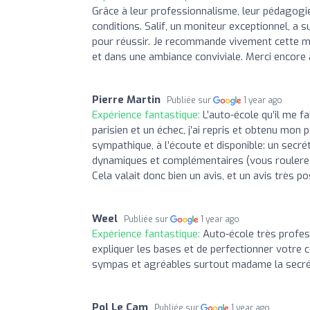
Grâce à leur professionnalisme, leur pédagogie
conditions. Salif, un moniteur exceptionnel, a
pour réussir. Je recommande vivement cette mo
et dans une ambiance conviviale. Merci encore 
Pierre Martin
Publiée sur
1 year ago
Expérience fantastique:
L’auto-école qu’il me f
parisien et un échec, j’ai repris et obtenu mon
sympathique, à l’écoute et disponible: un secr
dynamiques et complémentaires (vous roulerez a
Cela valait donc bien un avis, et un avis très po
Weel
Publiée sur
1 year ago
Expérience fantastique:
Auto-école très profes
expliquer les bases et de perfectionner votre
sympas et agréables surtout madame la secré
Pol Le Cam
Publiée sur
1 year ago