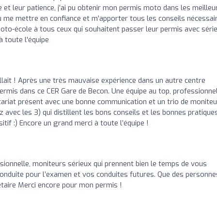
 et leur patience, j’ai pu obtenir mon permis moto dans les meilleu
 su me mettre en confiance et m’apporter tous les conseils nécessai
to-école à tous ceux qui souhaitent passer leur permis avec séri
à toute l'équipe
allait ! Après une très mauvaise expérience dans un autre centre
 permis dans ce CER Gare de Becon. Une équipe au top, professionnel
étariat présent avec une bonne communication et un trio de monite
vec les 3) qui distillent les bons conseils et les bonnes pratiques
sitif :) Encore un grand merci à toute l’équipe !
sionnelle, moniteurs sérieux qui prennent bien le temps de vous
 conduite pour l’examen et vos conduites futures. Que des personne
taire Merci encore pour mon permis !