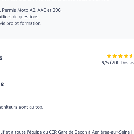
o, Permis Moto A2, AAC et B96.
lliers de questions.
 vie pro et formation.
s
5
/5 (200 Des av
le
moniteurs sont au top.
if et à toute l’équipe du CER Gare de Bécon à Asnières-sur-Seine !