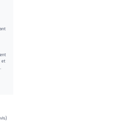
ant
ment
 et
,
vis)