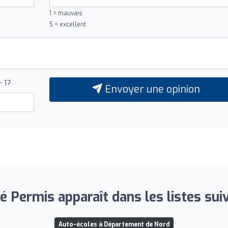
1 = mauvais
5 = excellent
+ 1?
Envoyer une opinion
té Permis apparaît dans les listes sui
Auto-écoles à Département de Nord