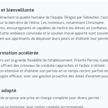
et bienveillante
imement la qualité humaine de l'équipe. Dirigée par Sébastien, l'aut
ur le bien-être de l'élève. Les moniteurs, notamment Christophe,
ts, encourageants et capables de mettre les élèves en confiance,
 Cette ambiance conviviale et le soutien moral apporté sont souve
nt aux apprenants de dépasser leurs peurs et d'obtenir leur permi
formation accélérée
urs est la grande flexibilité de l'établissement. Priorité Permis s'ad
offrant des créneaux de conduite rapprochés et faciles à obtenir.
on intensive et d'obtenir son permis en un temps record, parfois e
jugée efficace, avec une gestion proactive des dates d'examen pou
t adapté
cole propose une prise en charge complète pour divers permis :
que ou intensive, avec option conduite accompagnée.