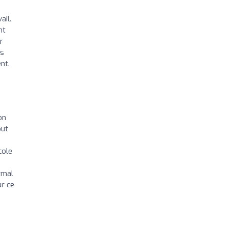
ail.
nt
r
ns
nt.
on
out
cole
rmal
ur ce