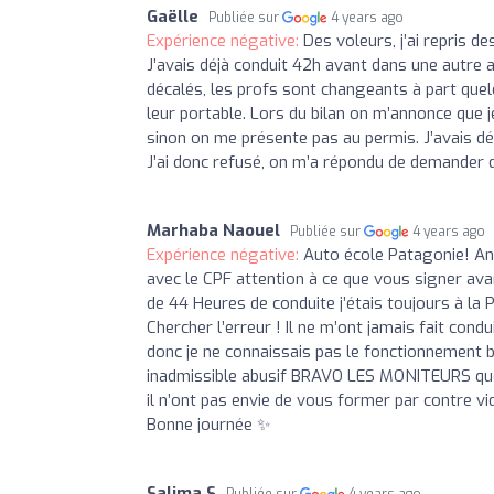
Gaëlle
Publiée sur
4 years ago
Expérience négative:
Des voleurs, j’ai repris d
J’avais déjà conduit 42h avant dans une autre
décalés, les profs sont changeants à part quelq
leur portable. Lors du bilan on m’annonce que 
sinon on me présente pas au permis. J’avais dé
J’ai donc refusé, on m’a répondu de demander 
Marhaba Naouel
Publiée sur
4 years ago
Expérience négative:
Auto école Patagonie! An
avec le CPF attention à ce que vous signer ava
de 44 Heures de conduite j’étais toujours à la
Chercher l’erreur ! Il ne m’ont jamais fait condui
donc je ne connaissais pas le fonctionnement bref
inadmissible abusif BRAVO LES MONITEURS quel
il n’ont pas envie de vous former par contre vi
Bonne journée ✨
Salima S
Publiée sur
4 years ago