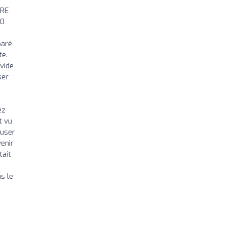
IRE
70
paré
te.
vide
ser
ez
t vu
fuser
venir
tait
s le