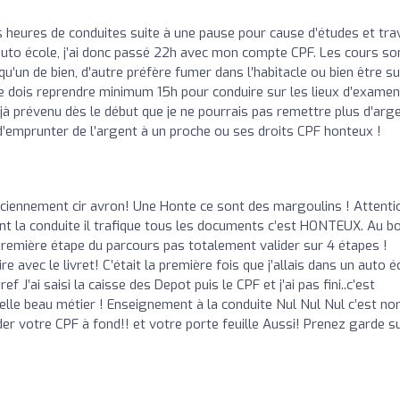
es heures de conduites suite à une pause pour cause d’études et trav
 auto école, j’ai donc passé 22h avec mon compte CPF. Les cours so
u’un de bien, d’autre préfère fumer dans l’habitacle ou bien être su
je dois reprendre minimum 15h pour conduire sur les lieux d’exame
jà prévenu dès le début que je ne pourrais pas remettre plus d’arge
d’emprunter de l’argent à un proche ou ses droits CPF honteux !
ciennement cir avron! Une Honte ce sont des margoulins ! Attenti
nt la conduite il trafique tous les documents c’est HONTEUX. Au b
 Première étape du parcours pas totalement valider sur 4 étapes !
re avec le livret! C’était la première fois que j’allais dans un auto é
 J’ai saisi la caisse des Depot puis le CPF et j’ai pas fini..c’est
le beau métier ! Enseignement à la conduite Nul Nul Nul c’est no
der votre CPF à fond!! et votre porte feuille Aussi! Prenez garde s