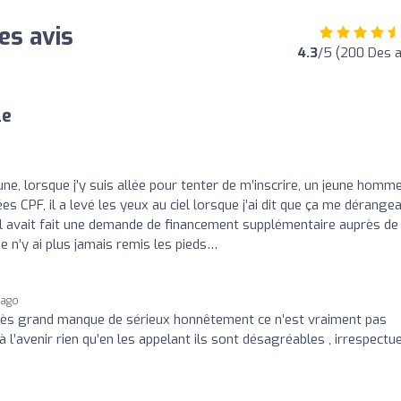
Des avis
4.3
/5 (200 Des a
le
eune, lorsque j’y suis allée pour tenter de m’inscrire, un jeune homm
es CPF, il a levé les yeux au ciel lorsque j’ai dit que ça me dérangea
l avait fait une demande de financement supplémentaire auprès de
 n’y ai plus jamais remis les pieds…
 ago
très grand manque de sérieux honnêtement ce n’est vraiment pas
l’avenir rien qu’en les appelant ils sont désagréables , irrespectu