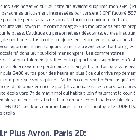
 les avis négative sur leur site "ils avaient supprimé mon avis :( P
s personnes uniquement intéressées par l’argent ( CPF facturé 58
ire passer le permis mais de vous facturer un maximum de frais
e conduite via : stych.fr Et comme magie>> ils me proposaient de pré
 le passé. L’attitude du personnel est désolante, et très insultan
galement une catastrophe.. toujours en retard, vous payez dans le 
 vous apprennent rien toujours le même travail, vous font progres
 en accéléré” dans leur publicité mensongère. Les commentaires
ocs” sont totalement justifiés et la plupart sont supprimé et c'est
mme celui-ci avant de perdre autant d’argent. Une fois que vous av
puis 2400 euros pour des heurs en plus ( ce qui arrive rapidemen
ont tout pour que vous quittiez l’auto école et vont même jusqu’à re
moins de débourser encore plus). Ils annulaient des cours sans pré
to école vers 7h de matin moi qui habitait loin finalement le cour é
en plus plusieurs fois. En bref, un comportement inadmissible, des
 ATTENTION, les bons commentaires ne concernent que le CODE ! Pa
 étoile.
i.r Plus Avron, Paris 20: