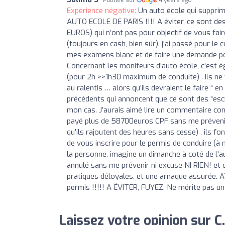
Expérience négative:
Un auto école qui supprime
AUTO ECOLE DE PARIS !!!! A éviter, ce sont de
EUROS) qui n’ont pas pour objectif de vous fa
(toujours en cash, bien sûr). j'ai passé pour l
mes examens blanc et de faire une demande pour
Concernant les moniteurs d’auto école, c’est é
(pour 2h >>1h30 maximum de conduite) . Ils ne
au ralentis … alors qu’ils devraient le faire “
précédents qui annoncent que ce sont des “escr
mon cas. J’aurais aimé lire un commentaire co
payé plus de 58700euros CPF sans me prévenir 
qu’ils rajoutent des heures sans cesse) , ils f
de vous inscrire pour le permis de conduire (à 
la personne, imagine un dimanche à coté de l'au
annulé sans me prévenir ni excuse NI RIEN! et 
pratiques déloyales, et une arnaque assurée.
permis !!!!! A ÉVITER, FUYEZ. Ne mérite pas une
Laissez votre opinion sur C.