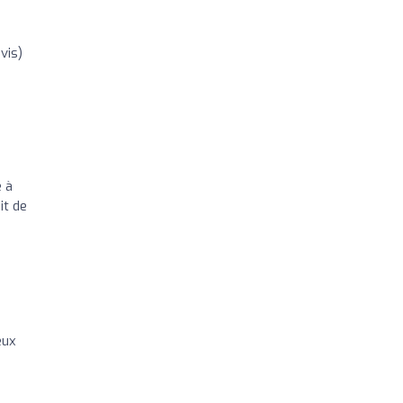
vis)
e à
it de
eux