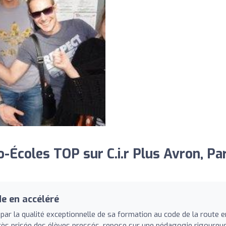
Écoles TOP sur C.i.r Plus Avron, Par
e en accéléré
 par la qualité exceptionnelle de sa formation au code de la route e
 très prisée des élèves pressés, repose sur une pédagogie rigoureu