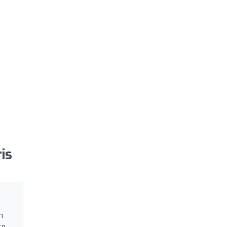
is
n
se