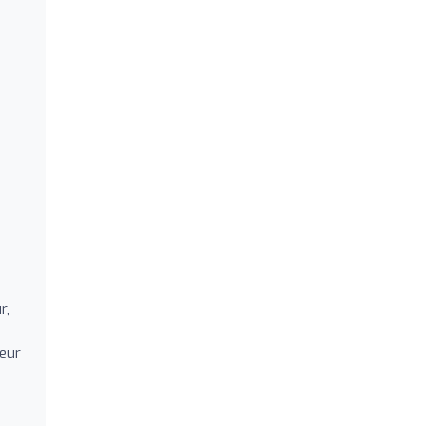
r,
leur