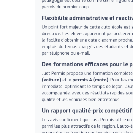
pédagogie est décrite comme claire, rigoureus
permis du premier coup.
Flexibilité administrative et réact
Un point fort majeur de cette auto-école est s
directrice. Les élèves apprécient particulièrem
la facilité d'obtenir une date d'examen proche.
emplois du temps chargés des étudiants et des
par téléphone ou e-mail.
Des formations efficaces pour le p
Just Permis propose une formation complète 
(voiture)
et le
permis A (moto)
. Pour les m
immédiate, optimisant le temps de leçon. L'a
accompagnée, avec des résultats rapides souv
qualité et les véhicules bien entretenus.
Un rapport qualité-prix compétitif
Les avis confirment que Just Permis offre un 
parmi les plus attractifs de la région. L'auto
proposées en fonction des besoins réels de p