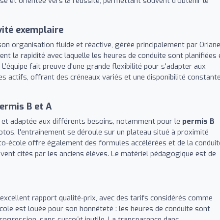
e et orientée vers la réussite, permettant souvent d'obtenir le
ivité exemplaire
on organisation fluide et réactive, gérée principalement par Oriane
ent la rapidité avec laquelle les heures de conduite sont planifiées 
 L'équipe fait preuve d'une grande flexibilité pour s'adapter aux
 actifs, offrant des créneaux variés et une disponibilité constant
ermis B et A
et adaptée aux différents besoins, notamment pour le
permis B
otos, l'entraînement se déroule sur un plateau situé à proximité
uto-école offre également des formules accélérées et de la conduit
ent cités par les anciens élèves. Le matériel pédagogique est de
excellent rapport qualité-prix, avec des tarifs considérés comme
-école est louée pour son honnêteté : les heures de conduite sont
rogression, sans surcoût inutile. La transparence dans