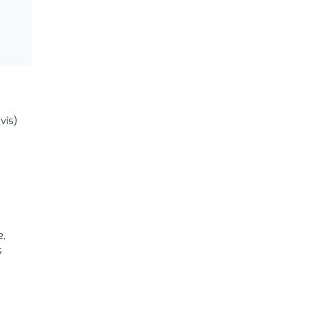
vis)
e,
s