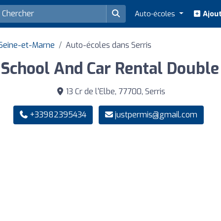
Auto-écoles
Ajout
Seine-et-Marne
Auto-écoles dans Serris
g School And Car Rental Doubl
13 Cr de l'Elbe, 77700, Serris
+33982395434
justpermis@gmail.com