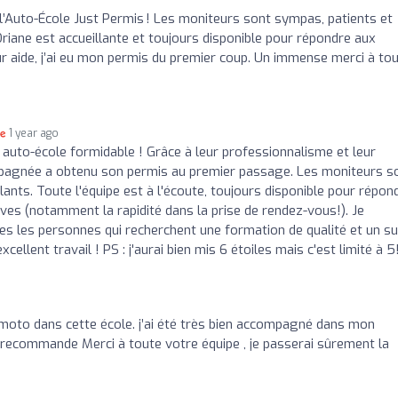
l’Auto-École Just Permis ! Les moniteurs sont sympas, patients et
 Oriane est accueillante et toujours disponible pour répondre aux
ur aide, j’ai eu mon permis du premier coup. Un immense merci à to
1 year ago
 auto-école formidable ! Grâce à leur professionnalisme et leur
agnée a obtenu son permis au premier passage. Les moniteurs s
nts. Toute l'équipe est à l'écoute, toujours disponible pour répon
ves (notamment la rapidité dans la prise de rendez-vous!). Je
 les personnes qui recherchent une formation de qualité et un su
llent travail ! PS : j'aurai bien mis 6 étoiles mais c'est limité à 5
moto dans cette école. j’ai été très bien accompagné dans mon
 recommande Merci à toute votre équipe , je passerai sûrement la