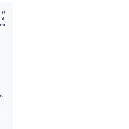
é
et
ant
du
is
,