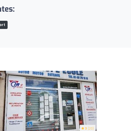
ntes:
ort
3
(20)