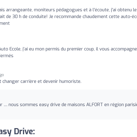
is arrangeante, moniteurs pédagogues et à l'écoute, j'ai obtenu le
fait de 30 h de conduite! Je recommande chaudement cette auto-éc
ement
to Ecole, j’ai eu mon permis du premier coup, il vous accompagne
 fermés
ago
t changer carrière et devenir humoriste.
rreur … nous sommes easy drive de maisons ALFORT en région paris
asy Drive: