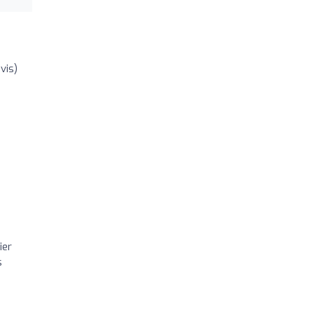
vis)
ier
s