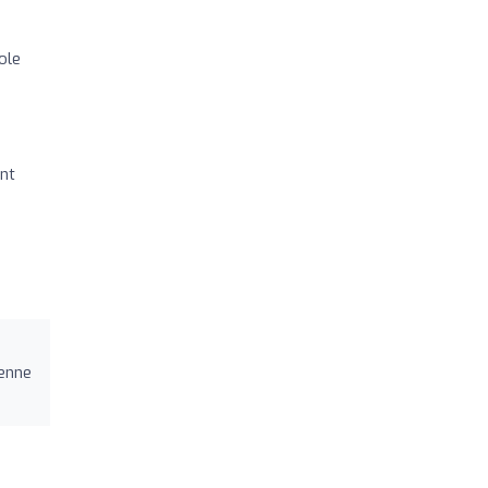
ole
nt
ienne