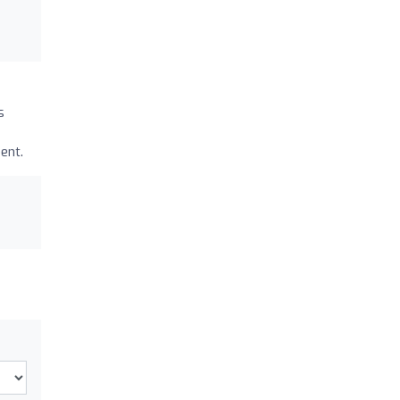
s
ent.