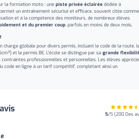
ur la formation moto : une
piste privée éclairée
dédiée à
n permet un entraînement sécurisé et efficace, souvent citée comme
anisation et à la compétence des moniteurs, de nombreux élèves
pidement et du premier coup
, parfois en moins de deux mois.
e
 charge globale pour divers permis, incluant le code de la route, l
5cm³) et le permis BE. L'école se distingue par sa
grande flexibili
contraintes professionnelles et personnelles. Les élèves appréci
du code en ligne à un tarif compétitif, complétant ainsi un
 avis
5
/5 (200 Des av
le