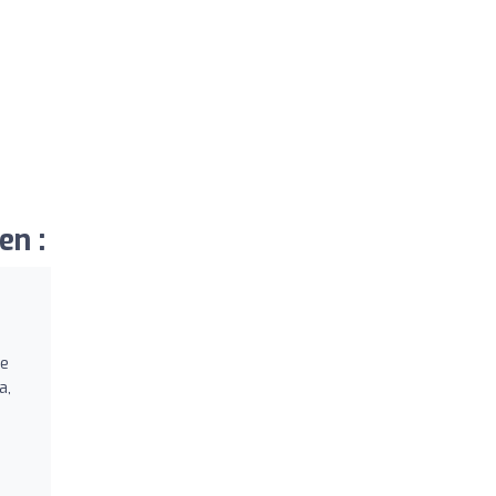
en :
me
a,