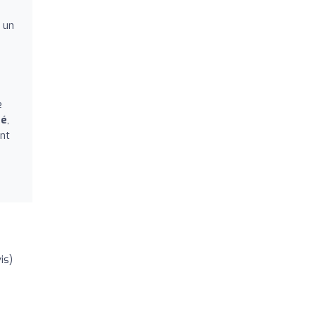
 un
e
té
,
ent
is)