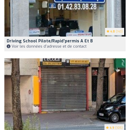
4.8
(143)
Driving School Pilote/Rapid'permis A Et B
Voir les données d'adresse et de contact
4.9
(105)