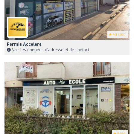
4.5
(200)
Permis Accelere
Voir les données d'adresse et de contact
5
(66)