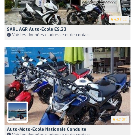
4.9
(103)
SARL AGR Auto-École ES.23
Voir les données d'adresse et de contact
4.7
(81)
Auto-Moto-Ecole Nationale Conduite
Voir les données d'adresse et de contact