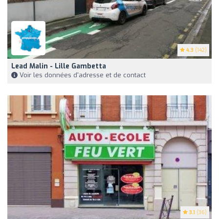
4.3
(142)
Lead Malin - Lille Gambetta
Voir les données d'adresse et de contact
3.1
(36)