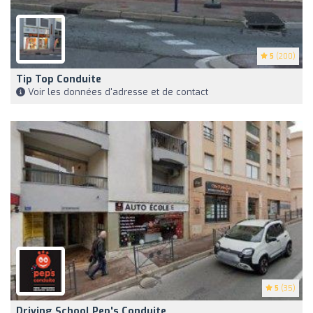
5
(200)
Tip Top Conduite
Voir les données d'adresse et de contact
5
(35)
Driving School Pep's Conduite