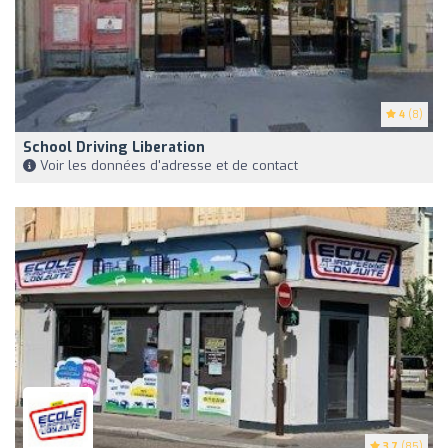
4
(8)
School Driving Liberation
Voir les données d'adresse et de contact
3.7
(85)