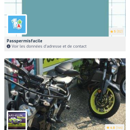
5
(82)
Passpermisfacile
Voir les données d'adresse et de contact
4.8
(144)