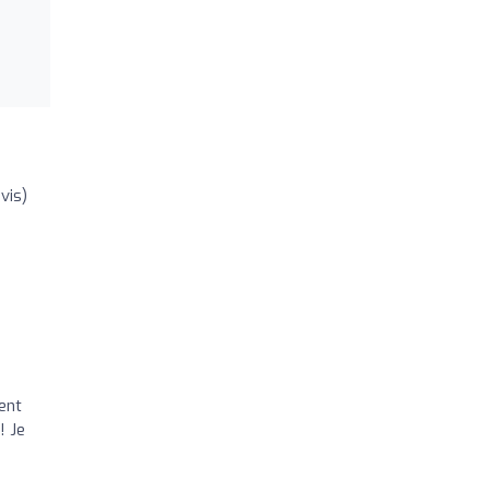
vis)
ent
! Je