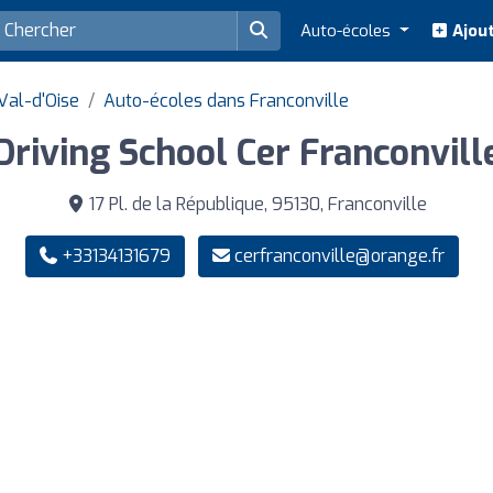
Auto-écoles
Ajout
Val-d'Oise
Auto-écoles dans Franconville
Driving School Cer Franconvill
17 Pl. de la République, 95130, Franconville
+33134131679
cerfranconville@orange.fr