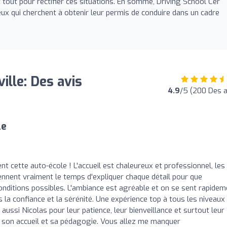
it tout pour rectifier ces situations. En somme, Driving School Cer
eux qui cherchent à obtenir leur permis de conduire dans un cadre
ille: Des avis
4.9
/5 (200 Des a
le
 cette auto-école ! L'accueil est chaleureux et professionnel, les
ennent vraiment le temps d'expliquer chaque détail pour que
onditions possibles. L'ambiance est agréable et on se sent rapidem
s la confiance et la sérénité. Une expérience top à tous les niveaux 
aussi Nicolas pour leur patience, leur bienveillance et surtout leur
r son accueil et sa pédagogie. Vous allez me manquer