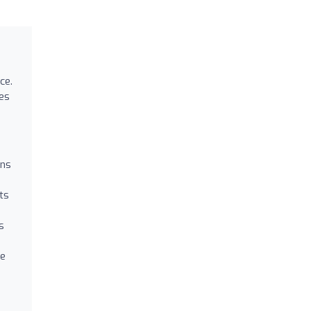
ce.
des
ans
ts
s
ge