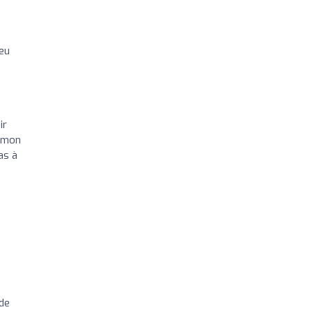
 eu
ir
à mon
as à
ode