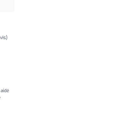
vis)
 aidé
e