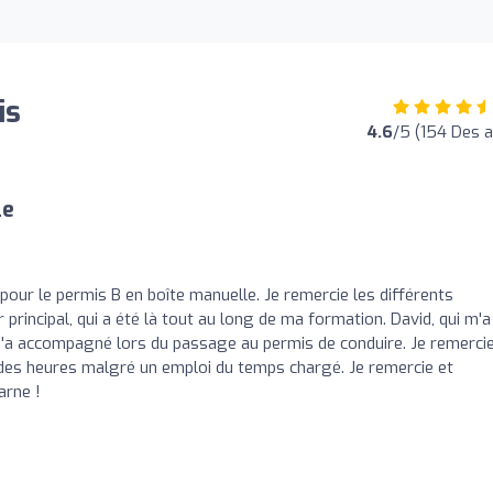
is
4.6
/5 (154 Des a
le
our le permis B en boîte manuelle. Je remercie les différents
rincipal, qui a été là tout au long de ma formation. David, qui m'a
 m'a accompagné lors du passage au permis de conduire. Je remerci
des heures malgré un emploi du temps chargé. Je remercie et
arne !