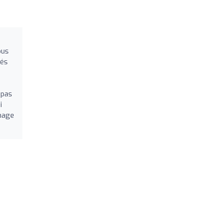
ous
tés
 pas
i
image