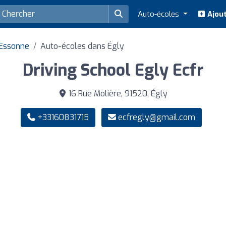
Auto-écoles
Ajout
 Essonne
Auto-écoles dans Égly
Driving School Egly Ecfr
16 Rue Molière, 91520, Égly
+33160831715
ecfregly@gmail.com