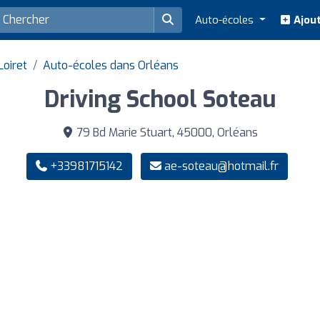
Auto-écoles
Ajout
oiret
Auto-écoles dans Orléans
Driving School Soteau
79 Bd Marie Stuart, 45000, Orléans
+33981715142
ae-soteau@hotmail.fr