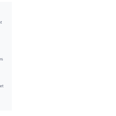
nt
es
et