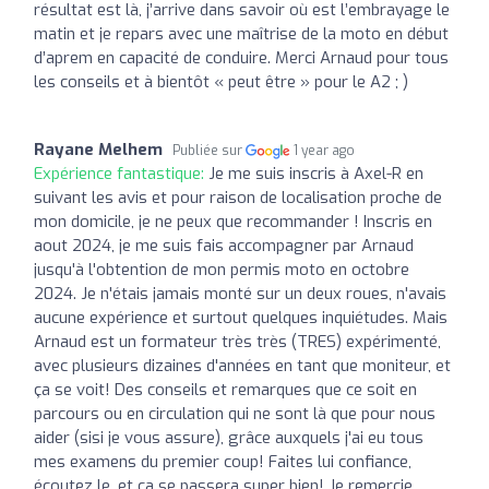
résultat est là, j’arrive dans savoir où est l’embrayage le
matin et je repars avec une maîtrise de la moto en début
d’aprem en capacité de conduire. Merci Arnaud pour tous
les conseils et à bientôt « peut être » pour le A2 ; )
Rayane Melhem
Publiée sur
1 year ago
Expérience fantastique:
Je me suis inscris à Axel-R en
suivant les avis et pour raison de localisation proche de
mon domicile, je ne peux que recommander ! Inscris en
aout 2024, je me suis fais accompagner par Arnaud
jusqu'à l'obtention de mon permis moto en octobre
2024. Je n'étais jamais monté sur un deux roues, n'avais
aucune expérience et surtout quelques inquiétudes. Mais
Arnaud est un formateur très très (TRES) expérimenté,
avec plusieurs dizaines d'années en tant que moniteur, et
ça se voit! Des conseils et remarques que ce soit en
parcours ou en circulation qui ne sont là que pour nous
aider (sisi je vous assure), grâce auxquels j'ai eu tous
mes examens du premier coup! Faites lui confiance,
écoutez le, et ça se passera super bien! Je remercie