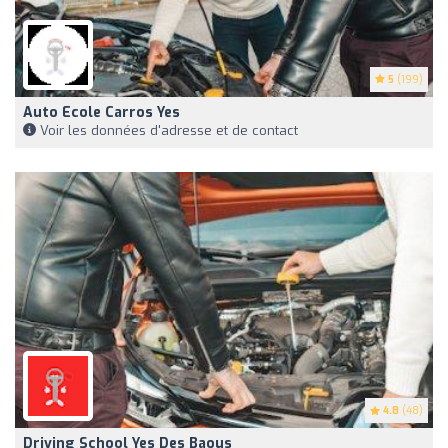
5
(199)
Auto Ecole Carros Yes
Voir les données d'adresse et de contact
4.8
(48)
Driving School Yes Des Baous