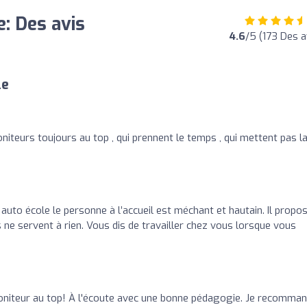
: Des avis
4.6
/5 (173 Des a
le
niteurs toujours au top , qui prennent le temps , qui mettent pas l
 auto école le personne à l’accueil est méchant et hautain. Il propo
s ne servent à rien. Vous dis de travailler chez vous lorsque vous
oniteur au top! À l'écoute avec une bonne pédagogie. Je recomman