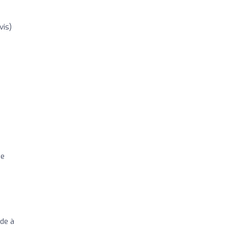
vis)
a
se
de à