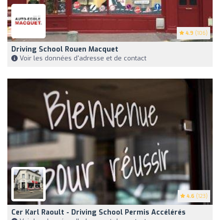
4.9
(106)
Driving School Rouen Macquet
Voir les données d'adresse et de contact
4.6
(123)
Cer Karl Raoult - Driving School Permis Accélérés