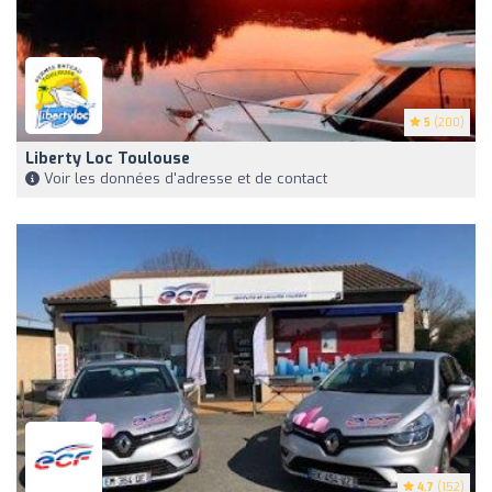
5
(200)
Liberty Loc Toulouse
Voir les données d'adresse et de contact
4.7
(152)