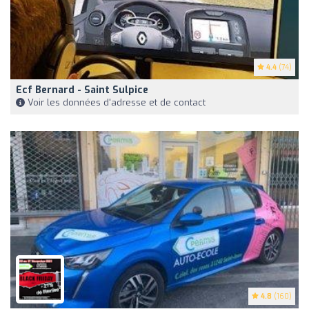
4.4
(74)
Ecf Bernard - Saint Sulpice
Voir les données d'adresse et de contact
4.8
(160)