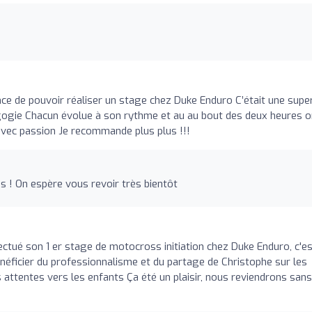
ce de pouvoir réaliser un stage chez Duke Enduro C’était une supe
gogie Chacun évolue à son rythme et au au bout des deux heures o
t avec passion Je recommande plus plus !!!
s ! On espère vous revoir très bientôt
ectué son 1 er stage de motocross initiation chez Duke Enduro, c'e
néficier du professionnalisme et du partage de Christophe sur les
s attentes vers les enfants Ça été un plaisir, nous reviendrons sans