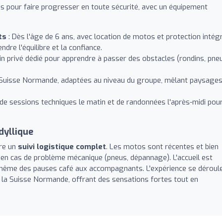
us pour faire progresser en toute sécurité, avec un équipement
ts
: Dès l'âge de 6 ans, avec location de motos et protection intég
dre l'équilibre et la confiance.
in privé dédié pour apprendre à passer des obstacles (rondins, pne
 Suisse Normande, adaptées au niveau du groupe, mêlant paysage
de sessions techniques le matin et de randonnées l'après-midi pou
dyllique
ure un
suivi logistique complet
. Les motos sont récentes et bien
 en cas de problème mécanique (pneus, dépannage). L'accueil est
t même des pauses café aux accompagnants. L'expérience se déroul
 la Suisse Normande, offrant des sensations fortes tout en