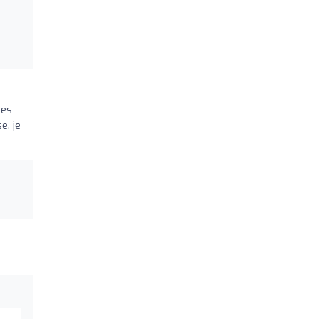
les
e. je