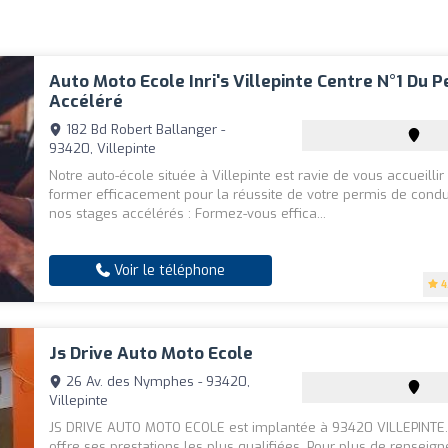
Auto Moto Ecole Inri's Villepinte Centre N°1 Du 
Accéléré
182 Bd Robert Ballanger -
93420, Villepinte
Notre auto-école située à Villepinte est ravie de vous accueillir
former efficacement pour la réussite de votre permis de condu
nos stages accélérés : Formez-vous effica...
Voir le téléphone
4
Js Drive Auto Moto Ecole
26 Av. des Nymphes - 93420,
Villepinte
JS DRIVE AUTO MOTO ECOLE est implantée à 93420 VILLEPINTE.
offre ses prestations les plus qualifiées. Pour plus de renseig