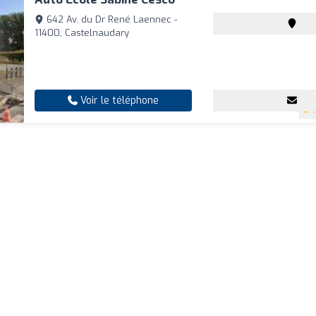
642 Av. du Dr René Laennec -
11400, Castelnaudary
Voir le téléphone
4