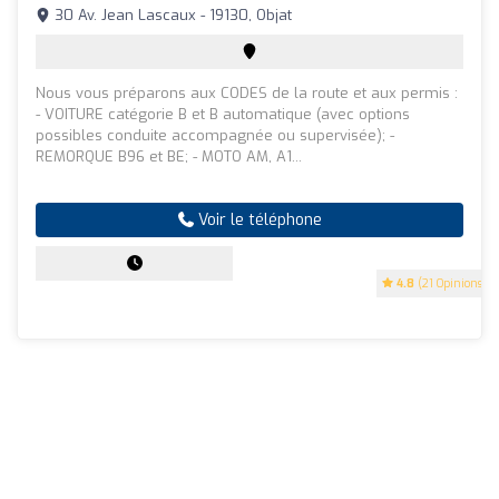
30 Av. Jean Lascaux - 19130, Objat
Nous vous préparons aux CODES de la route et aux permis :
- VOITURE catégorie B et B automatique (avec options
possibles conduite accompagnée ou supervisée); -
REMORQUE B96 et BE; - MOTO AM, A1...
Voir le téléphone
4.8
(21 Opinions)