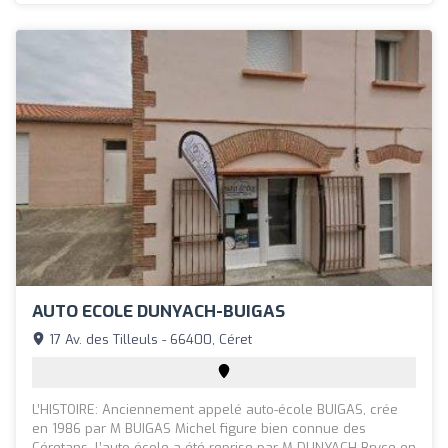
AUTO ECOLE DUNYACH-BUIGAS
17 Av. des Tilleuls - 66400, Céret
L’HISTOIRE: Anciennement appelé auto-école BUIGAS, crée
en 1986 par M BUIGAS Michel figure bien connue des
Céretans, l’auto école a été reprise par M DUNYACH Bryce en