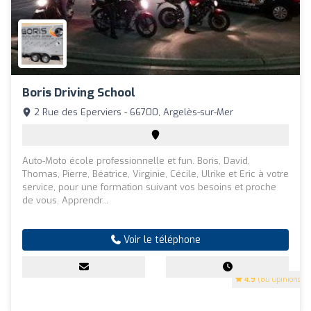
Boris Driving School
2 Rue des Eperviers - 66700, Argelès-sur-Mer
Auto-Moto école professionnelle et fun. Boris, David,
Thomas, Pierre, Béatrice, Virginie, Cécile, Ulrike et Eric à votre
service, pour une formation suivant vos besoins et proche
de vous. Apprendr...
Voir le téléphone
4.9
(80 Opinions)