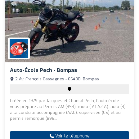
Auto-École Pech - Bompas
2 Av. François Cassagnes - 66430, Bompas
Créée en 1979 par Jacques et Chantal Pech, l’auto-école
vous prépare au Permis AM (BSR), moto ( A1 A2 A), auto (B),
à la conduite accompagnée (AAC), supervisée (CS) et au
permis remorque (B96...
Voir le téléphone