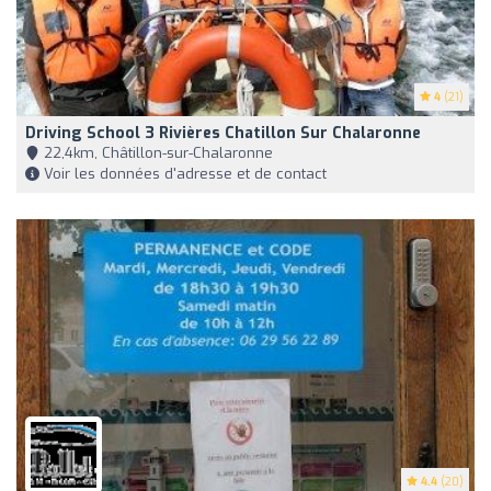
4
(21)
Driving School 3 Rivières Chatillon Sur Chalaronne
22,4km, Châtillon-sur-Chalaronne
Voir les données d'adresse et de contact
4.4
(20)