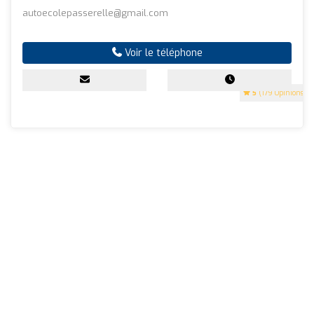
autoecolepasserelle@gmail.com
Voir le téléphone
5
(179 Opinions)