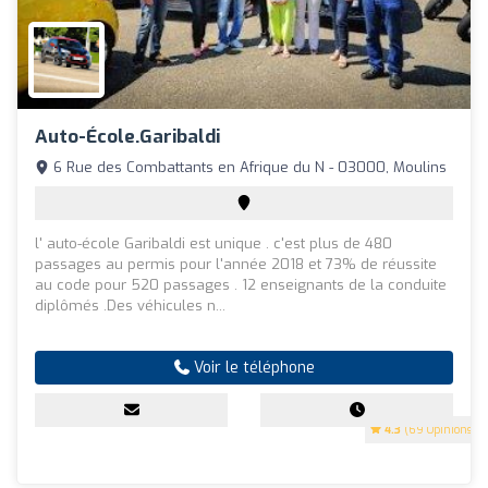
Auto-École.garibaldi
6 Rue des Combattants en Afrique du N - 03000, Moulins
l' auto-école Garibaldi est unique . c'est plus de 480
passages au permis pour l'année 2018 et 73% de réussite
au code pour 520 passages . 12 enseignants de la conduite
diplômés .Des véhicules n...
Voir le téléphone
4.3
(69 Opinions)