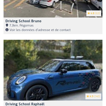
4.8
(63)
Driving School Bruno
7,3km, Pégomas
Voir les données d'adresse et de contact
4.9
(140)
Driving School Raphaël