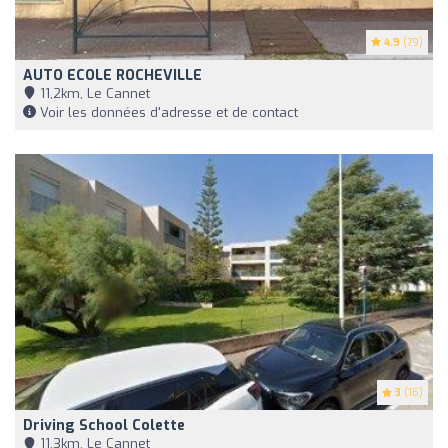
4.9
(79)
AUTO ECOLE ROCHEVILLE
11,2km, Le Cannet
Voir les données d'adresse et de contact
3
(16)
Driving School Colette
11,3km, Le Cannet