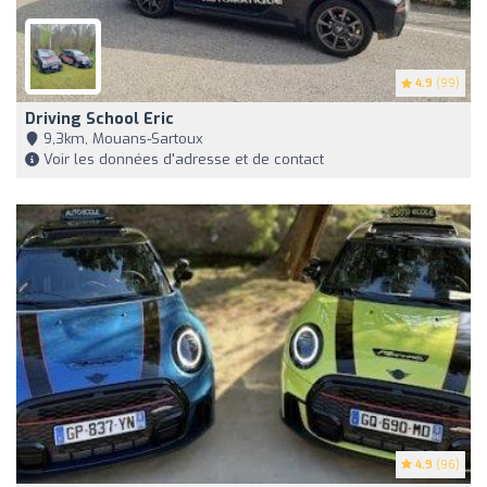
4.9
(99)
Driving School Eric
9,3km, Mouans-Sartoux
Voir les données d'adresse et de contact
4.9
(96)