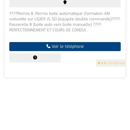
????Permis B, Permis boite automatique ,Formation AM
voiturette sur LIGIER JS 50 (équipée double commande)????,
Passerelle B (boite auto vers boite manuelle) ????
PERFECTIONNEMENT ET COURS DE CONDUI...
Voir le téléphone
4.9
(140 Opinions)