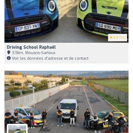
4.9
(96)
Driving School Raphaël
3,9km, Mouans-Sartoux
Voir les données d'adresse et de contact