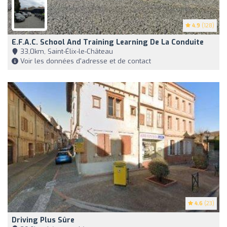
4.9
(128)
E.f.a.c. School And Training Learning De La Conduite
33,0km, Saint-Élix-le-Château
Voir les données d'adresse et de contact
4.6
(23)
Driving Plus Sûre