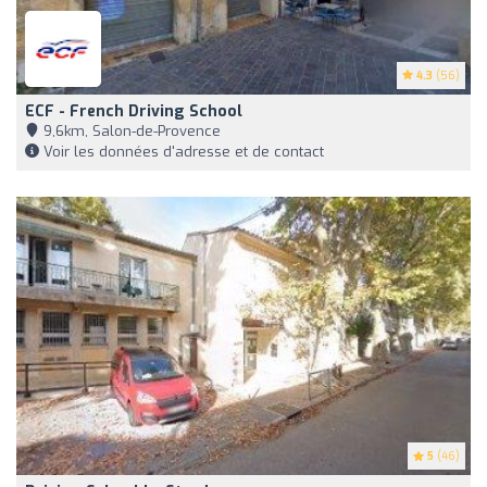
4.3
(56)
ECF - French Driving School
9,6km, Salon-de-Provence
Voir les données d'adresse et de contact
5
(46)