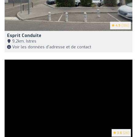
4.9
(186)
Esprit Conduite
9,2km, Istres
Voir les données d'adresse et de contact
3.6
(26)