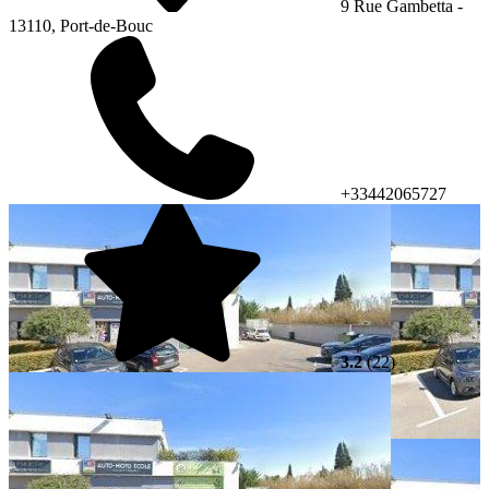
9 Rue Gambetta -
13110, Port-de-Bouc
+33442065727
3.2
(22)