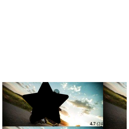
4.7
(24)