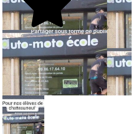
3.6
(58)