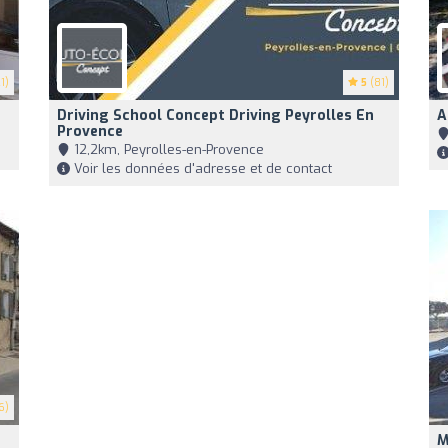
1)
5
(81)
Driving School Concept Driving Peyrolles En
A
Provence
12,2km, Peyrolles-en-Provence
Voir les données d'adresse et de contact
6)
M