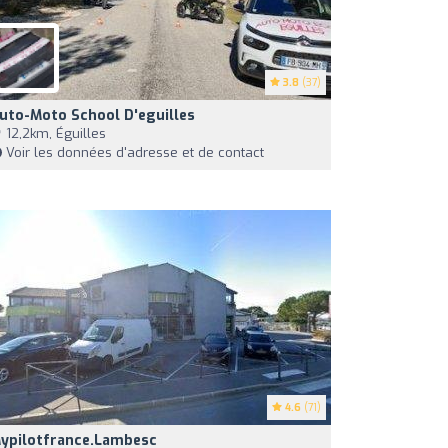
3.8
(37)
uto-Moto School D'eguilles
12,2km, Éguilles
Voir les données d'adresse et de contact
4.6
(71)
ypilotfrance.lambesc