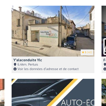
5
(40)
Y'alaconduite Ylc
F
6,4km, Pertuis
Voir les données d'adresse et de contact