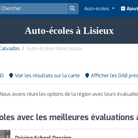
Auto-écoles
Ajout
Auto-écoles à Lisieux
Calvados
Auto-écoles dans Lisieux
10
Voir les résultats sur la carte
Afficher les DAB prè
 Nous avons réuni les options de la région avec leurs évaluati
les avec les meilleures évaluations 
Driving School Derrien