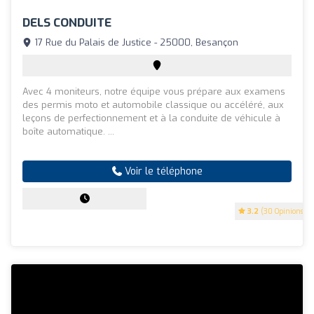
DELS CONDUITE
17 Rue du Palais de Justice - 25000, Besançon
Avec 4 moniteurs, notre équipe vous prépare aux examens
des permis moto et automobile classique ou accéléré, aux
leçons de perfectionnement et à la conduite de véhicule à
boîte automatique. ...
Voir le téléphone
3.2
(30 Opinions)