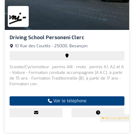
Driving School Personeni Clerc
10 Rue des Courtils - 25000, Besançon
Scooter/Cyclomoteur : permis AM - moto : permis A1, A2 et A
- Voiture - Formation conduite accompagnée (A.A.C), à partir
de 15 ans - Formation Traditionnelle (B), à partir de 17 ans -
Formation con...
Voir le téléphone
4.1
(150 Opinions)