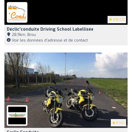
2.9
(22)
Déclic'conduite Driving School Labellisée
28,9km, Brou
Voir les données d'adresse et de contact
5
(42)