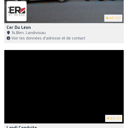
4.7
(121)
Cer Du Léon
14,8km, Landivisiau
Voir les données d'adresse et de contact
3.5
(16)
Landi Conduite