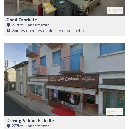
4.5
(17)
Good Conduite
27,7km, Lannemezan
Voir les données d'adresse et de contact
4.7
(51)
Driving School Isabelle
27,7km, Lannemezan