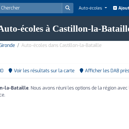
Auto-écoles
Ajout
Auto-écoles à Castillon-la-Bataill
Gironde
Auto-écoles dans Castillon-la-Bataille
10
Voir les résultats sur la carte
Afficher les DAB prè
n-la-Bataille
. Nous avons réuni les options de la région avec
ce.