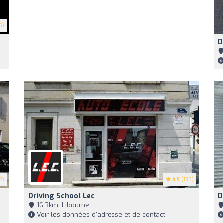
6)
D
7)
4.5
(135)
Driving School Lec
D
16,3km, Libourne
Voir les données d'adresse et de contact