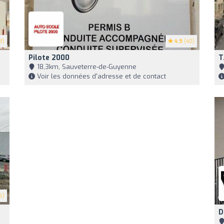
8)
4.9
(40)
Pilote 2000
T
18,3km, Sauveterre-de-Guyenne
Voir les données d'adresse et de contact
6)
D