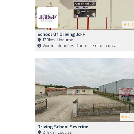
5
(3
School Of Driving Jd-F
17,9km, Libourne
Voir les données d'adresse et de contact
4.6
(7
Driving School Séverine
21,6km, Coutras