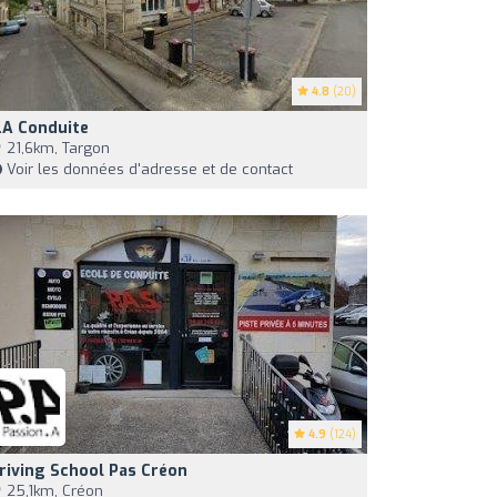
4.8
(20)
.a Conduite
21,6km, Targon
Voir les données d'adresse et de contact
4.9
(124)
riving School Pas Créon
25,1km, Créon