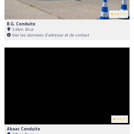
4.8
(28)
B.g. Conduite
3,4km, Bruz
Voir les données d'adresse et de contact
4.4
(8)
Abaac Conduite