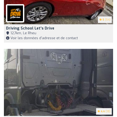
5
(54)
Driving School Let's Drive
12,7km, Le Rheu
Voir les données d'adresse et de contact
4.4
(18)