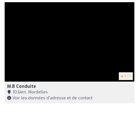
5
(7)
M.b Conduite
10,6km, Mordelles
Voir les données d'adresse et de contact