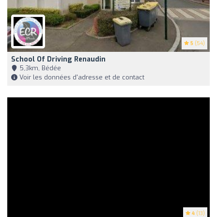
5
(54)
School Of Driving Renaudin
5,3km, Bédée
Voir les données d'adresse et de contact
4
(13)