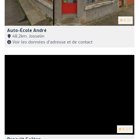
5
(8)
Auto-École André
48,2km, Josselin
Voir les données d'adresse et de contact
5
(27)