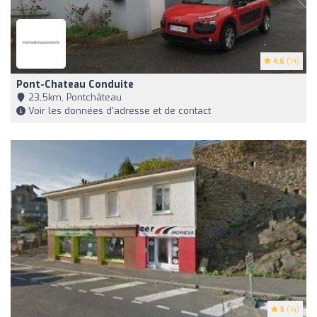
4.6
(14)
Pont-Chateau Conduite
23,5km, Pontchâteau
Voir les données d'adresse et de contact
5
(14)