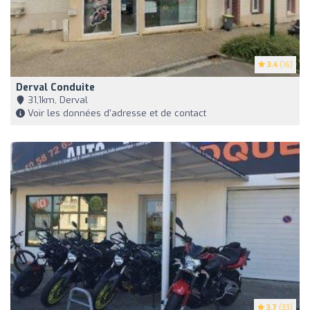
3.4
(16)
Derval Conduite
31,1km, Derval
Voir les données d'adresse et de contact
3.7
(33)