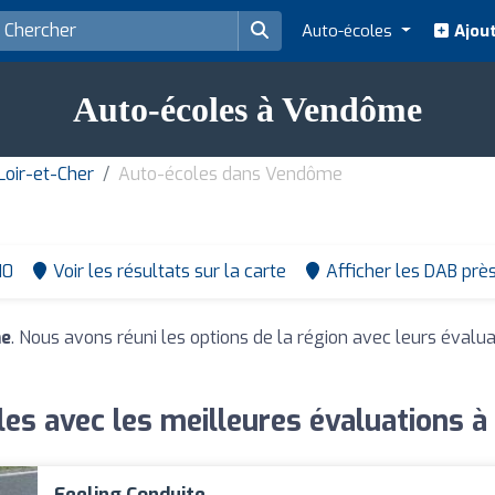
Auto-écoles
Ajout
Auto-écoles à Vendôme
oir-et-Cher
Auto-écoles dans Vendôme
10
Voir les résultats sur la carte
Afficher les DAB prè
me
. Nous avons réuni les options de la région avec leurs évalua
les avec les meilleures évaluations 
Feeling Conduite