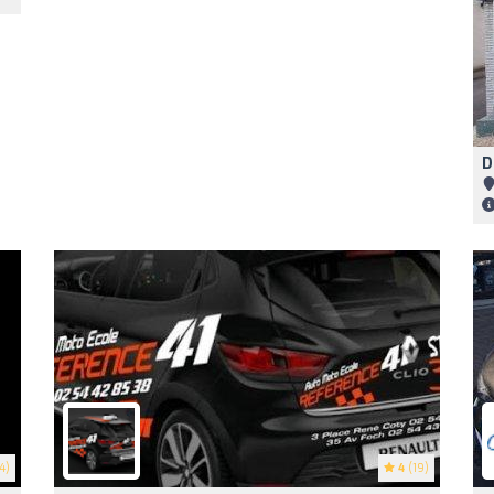
D
4)
4
(19)