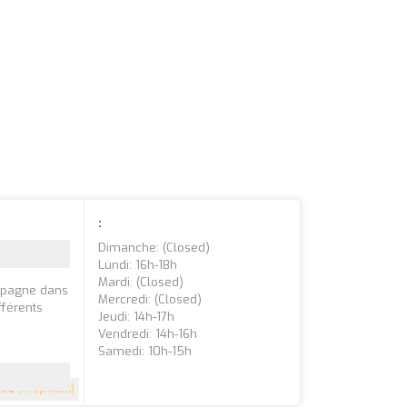
:
Dimanche: (closed)
Lundi: 16h-18h
Mardi: (closed)
ompagne dans
Mercredi: (closed)
fférents
Jeudi: 14h-17h
Vendredi: 14h-16h
Samedi: 10h-15h
4.6
(61 Opinions)