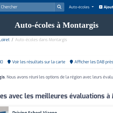
Auto-écoles
Ajout
Auto-écoles à Montargis
oiret
Auto-écoles dans Montargis
10
Voir les résultats sur la carte
Afficher les DAB prè
gis
. Nous avons réuni les options de la région avec leurs évalu
es avec les meilleures évaluations à
Driving School Viaene