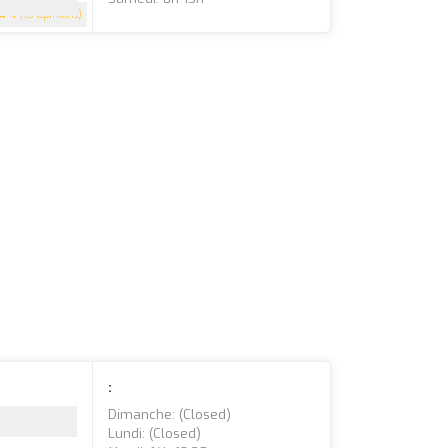
4
(15 Opinions)
:
Dimanche: (closed)
Lundi: (closed)