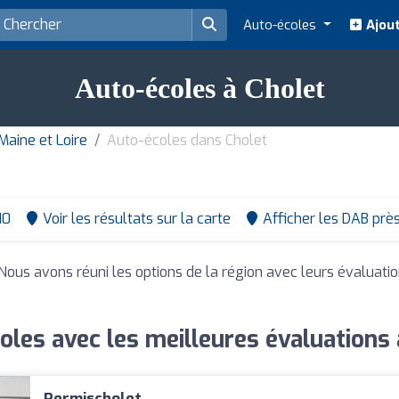
Auto-écoles
Ajout
Auto-écoles à Cholet
aine et Loire
Auto-écoles dans Cholet
10
Voir les résultats sur la carte
Afficher les DAB prè
 Nous avons réuni les options de la région avec leurs évaluati
oles avec les meilleures évaluations 
Permischolet