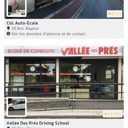
5
(68)
Clic Auto-École
35,1km, Bayeux
Voir les données d'adresse et de contact
4.9
(199)
Vallée Des Prés Driving School