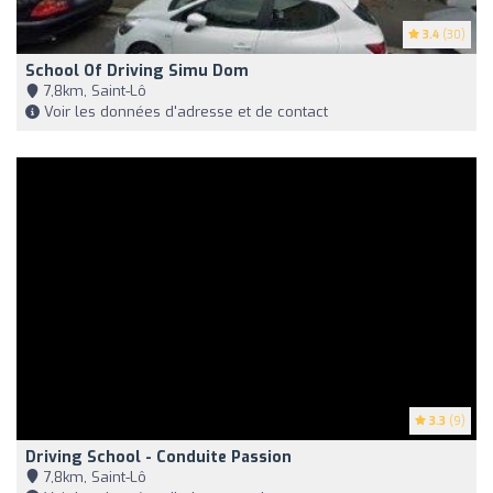
3.4
(30)
School Of Driving Simu Dom
7,8km, Saint-Lô
Voir les données d'adresse et de contact
3.3
(9)
Driving School - Conduite Passion
7,8km, Saint-Lô